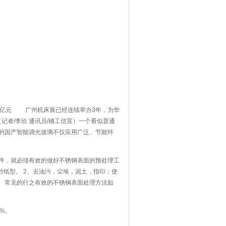
000亿元 广州机床展已经连续举办3年，为华
者/李欣 通讯员/穗工信宣）一个看似普通
的国产智能调光玻璃不仅应用广泛、节能环
控机床展
件，就必须有效的做好不锈钢表面的预处理工
砂纸型。 2、去油污，尘埃，泥土，指印；使
 常见的行之有效的不锈钢表面处理方法如
%。