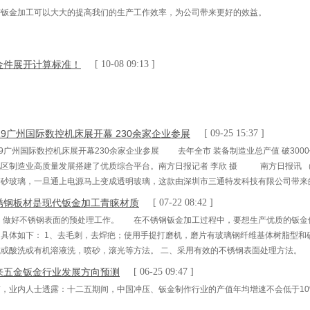
密钣金加工可以大大的提高我们的生产工作效率，为公司带来更好的效益。
金件展开计算标准！
[ 10-08 09:13 ]
019广州国际数控机床展开幕 230余家企业参展
[ 09-25 15:37 ]
19广州国际数控机床展开幕230余家企业参展 去年全市 装备制造业总产值 破3
区制造业高质量发展搭建了优质综合平台。南方日报记者 李欣 摄 南方日报讯 （记
磨砂玻璃，一旦通上电源马上变成透明玻璃，这款由深圳市三通特发科技有限公司带来
，而且价格仅在千元内，现场吸引众多参观者咨询。 9月17日，2019广州国际数
锈钢板材是现代钣金加工青睐材质
[ 07-22 08:42 ]
、做好不锈钢表面的预处理工作。 在不锈钢钣金加工过程中，要想生产优质的钣金
；具体如下： 1、去毛刺，去焊疤；使用手提打磨机，磨片有玻璃钢纤维基体树脂型和
碱或酸洗或有机溶液洗，喷砂，滚光等方法。 二、采用有效的不锈钢表面处理方法。
： 1、表面本色白化处理
来五金钣金行业发展方向预测
[ 06-25 09:47 ]
前，业内人士透露：十二五期间，中国冲压、钣金制作行业的产值年均增速不会低于10