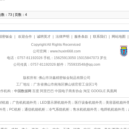
数：73 | 页数：4
精密钣金
|
欢迎合作
|
诚聘英才
|
法律声明
|
服务条款
|
联系我们
|
网站地图
|
Copyright All Rights Recerviced
公司官网：www.huxin668.com
电话：0757-81192026 手机：15625913050 15015847073 罗生
公司传真：0757-81192026 邮件：755933548@qq.com
版权所有: 佛山市浒鑫精密钣金制品有限公司
工厂地址：广东省佛山市南海区狮山镇官窑工业区1号
合作机构：
中国数据网
百度 阿里巴巴 中国电子商务协会 淘宝 GOOGLE 凤凰网
箱；广告机机箱外壳；LED显示屏机箱外壳；医疗设备机箱外壳；美容器机箱外壳
箱外壳；PC机柜；通信机箱机柜；冷气系统机柜；售水机机箱外壳；电焊机机箱外壳