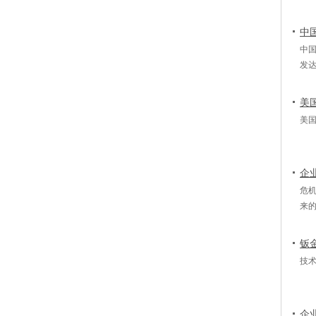
中
中
发
美
美
企
危
来
钣
技
企