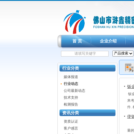
首 页
企业介绍
行业分类
媒体报道
行业动态
钣
公司最新动态
钣
技术支持
来考
检测报告
件.
资讯分类
厂最
使
压
资质认证
现
客户感言
量