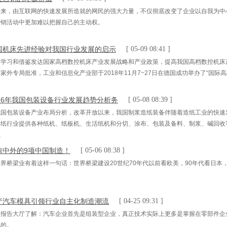
年来，由互联网的快速发展所造就的网民的强大力量，不仅彻底改变了企业以自我为中
营销活动中更加难以把握自己的主动权。
国机床先进经验对我国行业发展的启示
[ 05-09 08:41 ]
了学习和借鉴发达国家高档数控机床产业发展战略和产业政策，提高我国高档数控机床
家外专局批准，工业和信息化产业部于2018年11月7~27日在德国成功举办了“国
。
016年我国包装设备行业发展趋势分析务
[ 05-08 08:39 ]
我国包装设备产业布局分析，改革开放以来，我国制浆造纸装备伴随着造纸工业的快速
造纸行业提供各种纸机、纸板机、生活纸机和分切、涂布、包装及备料、制浆、碱回收
系
惊中外的9项中国制造！
[ 05-06 08:38 ]
界桥梁业有着这样一句话：世界桥梁建设20世纪70年代以前看欧美，90年代看日本，
产汽车模具引领行业自主化制造潮流
[ 04-25 09:31 ]
国报告大厅了解：汽车企业首先是组装型企业，真正技术实际上更多是掌握在零部件企
现的。