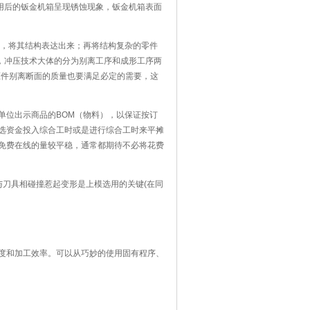
后的钣金机箱呈现锈蚀现象，钣金机箱表面
还有什么原因致使机箱机柜呈现腐蚀的现象
纸，将其结构表达出来；再将结构复杂的零件
，冲压技术大体的分为别离工序和成形工序两
压件别离断面的质量也要满足必定的需要，这
生塑性变形，并转化成所需要的制品形
单位出示商品的BOM（物料），以保证按订
选资金投入综合工时或是进行综合工时来平摊
免费在线的量较平稳，通常都期待不必将花费
料的比例做为根据来平摊。
与刀具相碰撞惹起变形是上模选用的关键(在同
度和加工效率。可以从巧妙的使用固有程序、