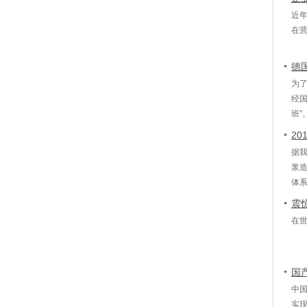
近
在
德
为
经国
班”
2
据
浆
体
震
在世
国
中
实