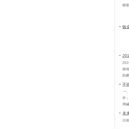
精
钣
2
20
南地
的
保
不
一
作
用
下
未
日