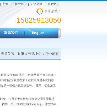
|
注册
|
会员中心
|
在线留言
|
帮助中心
资讯热线：
15625913050
联系我们
English
当前位置：
首页
»
资讯中心
»
行业动态
相同.至于如何选用,一般需从其用途及成本上
个大体的定义就是在加工过程中厚度不变的零
锈钢做的一些橱具也是钣金件。 通常，钣金加工
tal，一般是将一些金属薄板通过手工或模具冲
转变，可是关于机柜制作终究仍是要看其质
。因而，关于机箱的腐蚀问题咱们厂家尤为重