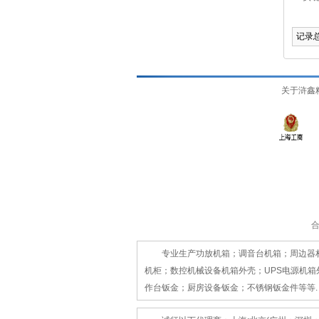
记录总
关于浒鑫
专业生产功放机箱；调音台机箱；周边器材机
机柜；数控机械设备机箱外壳；UPS电源机
作台钣金；厨房设备钣金；不锈钢钣金件等等.