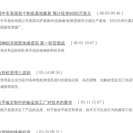
国中车美国首个制造基地奠基 预计投资6000万美元
[ 06-03 09:46 ]
国中车股份有限公司美国马萨诸塞州(也称麻省)斯普林菲尔德生产基地，9月3日举行
达国家投资建厂。
国钢铝关税豁免难度高 新一轮贸易战
[ 06-01 10:07 ]
国海关和边防部队将开始征收钢铁和铝关税
业危机管理八原则
[ 05-14 08:50 ]
机管理是企业为应对各种危机情境所进行的规划决策、动态调整、化解处理及员工培训
的威胁和损失。
金手板定制中的钣金加工厂对技术的要求
[ 05-11 15:07 ]
术能力直接决定了产品的品质，对于钣金手板定制来说，技术又可以划分为机械加工技
业营销的终极价值
[ 05-10 09:31 ]