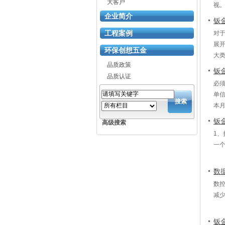
大客户
视
企业简介
处
钣
呢
工程案例
对
展
环保创想五金
大
品质政策
些
钣
品质认证
必
单
搜索
本
平
钣
高级搜索
1
一
数
数
减
钣