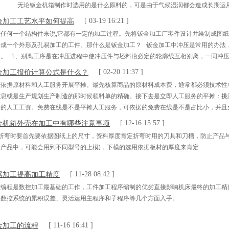
。 无论钣金机箱制作时选用的是什么原料的，可是由于气候湿润都会造成长期运用
理方面都会通过处理，致使制作的钣金机箱不会由于上面的原因呈现腐蚀的现象。那么
金加工工艺水平如何提高
[ 03-19 16:21 ]
？这就要求咱们在日常
于任何一个结构件来说,它都有一定的加工过程。先将钣金加工厂零件设计并绘制成图
开成一个外形及孔易加工的工件。那什么是钣金加工？ 钣金加工中冲压是常用的办法
类。 1、别离工序是在冲压进程中使冲压件与坯料沿必定的轮廓线互相别离，一同冲
需要都是前期客户的需要所决议的。 2、成形工序是使冲压坯料在不损坏的条件下发
金加工报价计算公式是什么？
[ 02-20 11:37 ]
须依据原材料和人工服务开展平摊。最先核算商品的原材料成本费，通常都必须技术性
信息或是生产规划生产制造的那时候领料单的精确。接下去是立即人工服务的平摊：挑
月的人工工资。免费在线是不是平摊人工服务，可依据的免费在线是不是占比小，并且
摊给在工艺品，结转在工艺品的人工服务，能够依据资金投入综合工时、竣工水平、加
金机箱外壳在加工中有哪些注意事项
[ 12-16 15:57 ]
、折弯时要首先要依据图纸上的尺寸，资料厚度肯定折弯时用的刀具和刀槽，防止产品
个产品中，可能会用到不同型号的上模)，下模的选用依据板材的厚度来肯定
据加工提高加工精度
[ 11-28 08:42 ]
控编程是数控加工最基础的工作，工件加工程序编制的优劣直接影响机床最终的加工精
少数控系统的累积误差、灵活运用主程序和子程序等几个方面入手。
金加工的流程
[ 11-16 16:41 ]