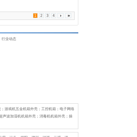
1
2
3
4
行业动态
；游戏机五金机箱外壳；工控机箱；电子网络
；超声波加湿机机箱外壳；消毒机机箱外壳；操