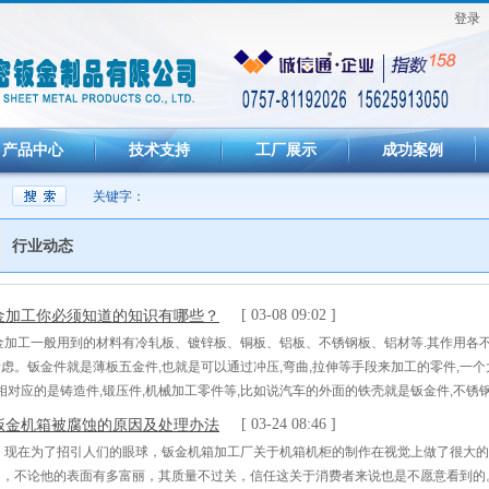
登录
产品中心
技术支持
工厂展示
成功案例
关键字：
行业动态
金加工你必须知道的知识有哪些？
[ 03-08 09:02 ]
金加工一般用到的材料有冷轧板、镀锌板、铜板、铝板、不锈钢板、铝材等.其作用各不
虑。钣金件就是薄板五金件,也就是可以通过冲压,弯曲,拉伸等手段来加工的零件,一
 相对应的是铸造件,锻压件,机械加工零件等,比如说汽车的外面的铁壳就是钣金件,不
重要的三个步骤是剪、冲/切、折。 板金有时也作扳金，这个词来源于英文plateme
钣金机箱被腐蚀的原因及处理办法
[ 03-24 08:46 ]
在为了招引人们的眼球，钣金机箱加工厂关于机箱机柜的制作在视觉上做了很大的
的，不论他的表面有多富丽，其质量不过关，信任这关于消费者来说也是不愿意看到的