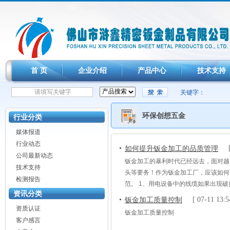
首 页
企业介绍
产品中心
技术支持
关键字：
环保创想五金
行业分类
媒体报道
行业动态
如何提升钣金加工的品质管理
公司最新动态
钣金加工的暴利时代已经远去，面对越
技术支持
头等要务！作为钣金加工厂，应该如何
检测报告
范。 1、用电设备中的线缆如果出现
资讯分类
能穿凉鞋、拖鞋或高跟鞋，更不能赤脚
钣金加工质量控制
[ 07-11 13:5
业。 4、在作业过程中，如有粉末
资质认证
钣金加工质量控制
客户感言