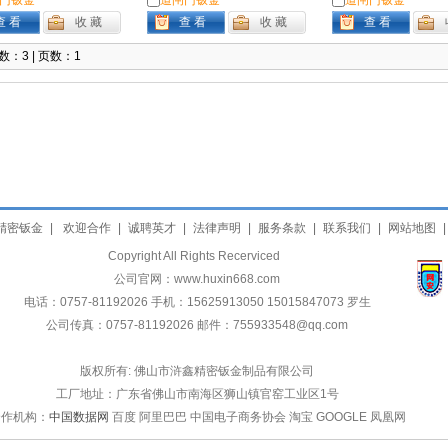
门钣金
道闸门钣金
道闸门钣金
：3 | 页数：1
精密钣金
|
欢迎合作
|
诚聘英才
|
法律声明
|
服务条款
|
联系我们
|
网站地图
|
Copyright All Rights Recerviced
公司官网：www.huxin668.com
电话：0757-81192026 手机：15625913050 15015847073 罗生
公司传真：0757-81192026 邮件：755933548@qq.com
版权所有: 佛山市浒鑫精密钣金制品有限公司
工厂地址：广东省佛山市南海区狮山镇官窑工业区1号
合作机构：
中国数据网
百度 阿里巴巴 中国电子商务协会 淘宝 GOOGLE 凤凰网